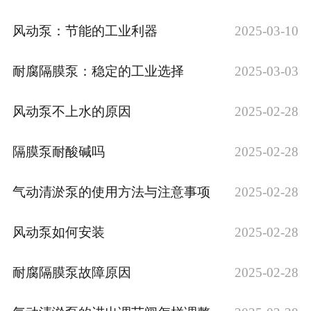
风动泵：节能的工业利器
2025-03-10
耐腐隔膜泵：稳定的工业选择
2025-03-03
风动泵不上水的原因
2025-02-28
隔膜泵耐酸碱吗
2025-02-28
气动清淤泵的使用方法与注意事项
2025-02-28
风动泵如何安装
2025-02-28
耐腐隔膜泵故障原因
2025-02-28