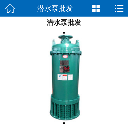



潜水泵批发
网站首页

潜水泵批发
公司简介
产品展示
新闻中心
荣誉资质
公司场景
联系我们